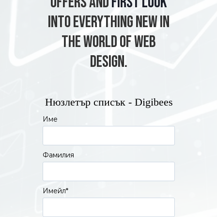
offers and
first look
into everything new in
the world of web
design.
Нюзлетър списък - Digibees
Име
Фамилия
Имейл
*